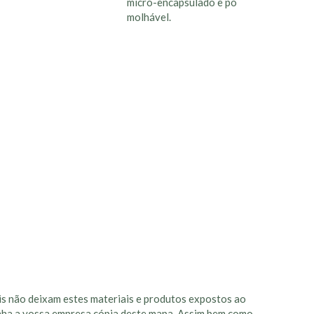
micro-encapsulado e pó
molhável.
ais não deixam estes materiais e produtos expostos ao
inha a vossa empresa cópia deste mapa. Assim bem como