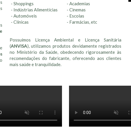
os
- Shoppings
- Academias
as
- Indústrias Alimentícias
- Cinemas
- Automóveis
- Escolas
- Clínicas
- Farmácias, etc
us
de
Possuímos Licença Ambiental e Licença Sanitária
(
ANVISA
), utilizamos produtos devidamente registrados
de
no Ministério da Saúde, obedecendo rigorosamente às
os
recomendações do fabricante, oferecendo aos clientes
to
mais saúde e tranquilidade.