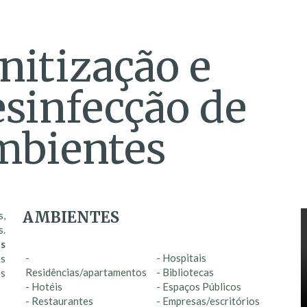
nitização e
sinfecção de
mbientes
AMBIENTES
s,
.
es
-
- Hospitais
es
Residências/apartamentos
- Bibliotecas
es
- Hotéis
- Espaços Públicos
- Restaurantes
- Empresas/escritórios