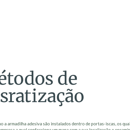
todos de
sratização
o a armadilha adesiva são instalados dentro de portas-iscas, os qu
empresa a qual confecciona um mapa com a sua localização e encam