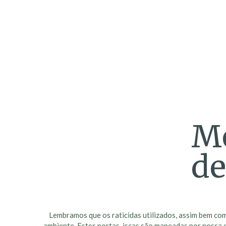
Mé
de
Lembramos que os raticidas utilizados, assim bem com
ambiente. Estes portas-iscas são mapeadas por nossa 