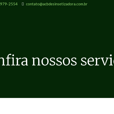
9979-2554
contato@acbdesinsetizadora.com.br
fira nossos serv