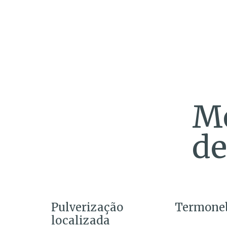
Mé
de
Pulverização
Termoneb
localizada