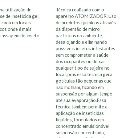
na utilização de
Técnica realizado com o
se de inseticida gel.
aparelho ATOMIZADOR. Uso
licada em locais
de produtos químicos através
cos onde é mais
da dispersão de micro
passagem do inseto.
partículas no ambiente,
desalojando e eliminando
possíveis insetos infestantes
sem comprometer a saúde
dos ocupantes ou deixar
qualquer tipo de sujeira no
local, pois essa técnica gera
gotículas tão pequenas que
não molham, ficando em
suspensão por algum tempo
até sua evaporação.Essa
técnica também permite a
aplicação de inseticidas
líquidos, formulados em
concentrado emulsionável,
suspensão concentrada,