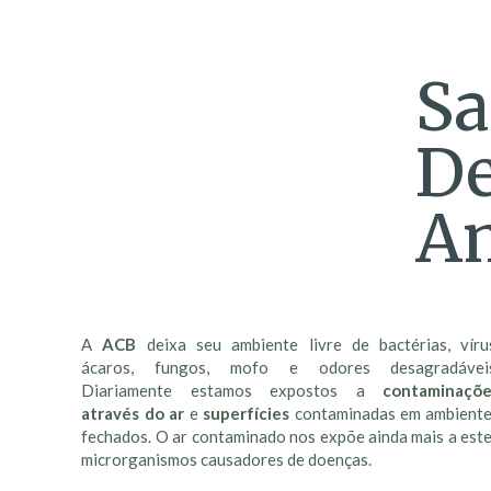
Sa
De
A
A
ACB
deixa seu ambiente livre de bactérias, víru
ácaros, fungos, mofo e odores desagradáveis
Diariamente estamos expostos a
contaminaçõ
através do ar
e
superfícies
contaminadas em ambient
fechados. O ar contaminado nos expõe ainda mais a est
microrganismos causadores de doenças.