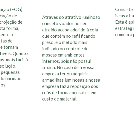
zação (FOG)
Consiste 
icação de
iscas a ba
Através do atrativo luminoso
 projeção de
Esta é ap
o inseto voador ao ser
sta forma,
estratégi
atraído acaba aderido à cola
mente o
comum a 
que contém no refil ficando
tas de
preso, é o método mais
 se tornam
indicado no controle de
tíveis. Quanto
moscas em ambientes
s, mais fácil à
internos, pois não possui
solução,
toxina. No caso de a vossa
 pequenas
empresa ter ou adquirir
ndo um maior
armadilhas luminosas a nossa
os.
empresa faz a reposição dos
refis de forma mensal e sem
custo de material.